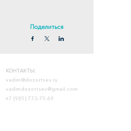
Поделиться
КОНТАКТЫ:
vadim@dozortsev.ru
vadimdozortsev@gmail.com
+7 (985) 773-75-69
ТРЕНИНГИ
тренинг-трансформер