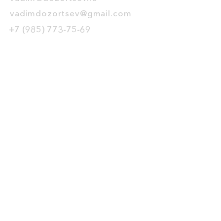
vadimdozortsev@gmail.com
+7 (985) 773-75-69
ТРЕНИНГИ
тренинг-трансформер
управление продажами
лидогенерация В2В
УСЛУГИ
управление продажами
customer journey map
диагностика и аудит
оценка клиентов
ПРОДУКТЫ